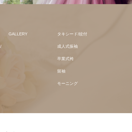
GALLERY
タキシード/紋付
/
成人式振袖
卒業式袴
留袖
モーニング