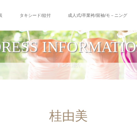
装
タキシード/紋付
成人式/卒業袴/留袖/モ－ニング
RESS INFORMATI
ドレス紹介
桂由美