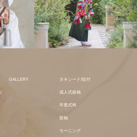
GALLERY
タキシード/紋付
/
成人式振袖
卒業式袴
留袖
モーニング