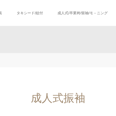
装
タキシード/紋付
成人式/卒業袴/留袖/モ－ニング
成人式振袖