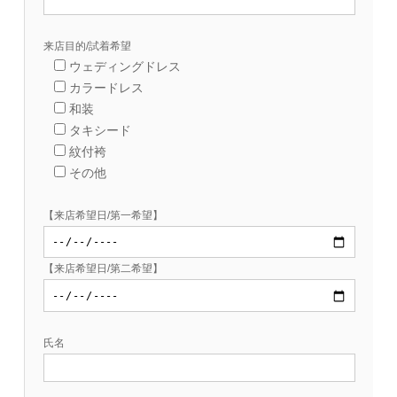
来店目的/試着希望
ウェディングドレス
カラードレス
和装
タキシード
紋付袴
その他
【来店希望日/第一希望】
【来店希望日/第二希望】
氏名